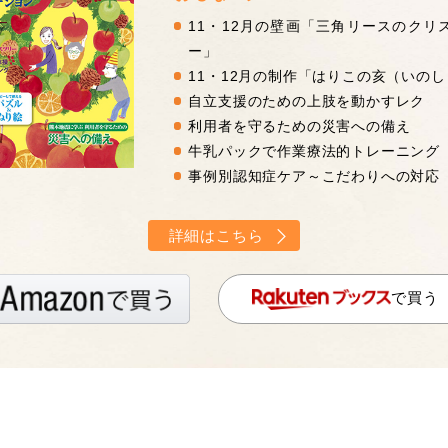
11・12月の壁画「三角リースのクリ
ー」
11・12月の制作「はりこの亥（いの
自立支援のための上肢を動かすレク
利用者を守るための災害への備え
牛乳パックで作業療法的トレーニング
事例別認知症ケア～こだわりへの対応
詳細はこちら
で買う