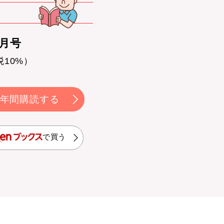
0月号
税10%）
年間購読する
で買う