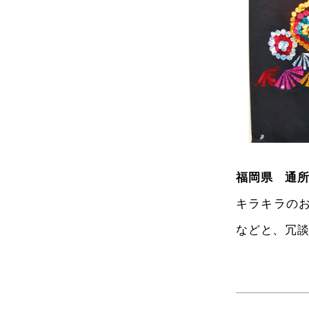
福岡県 通
キラキラの
などと、冗