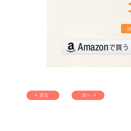
< 戻る
次へ >