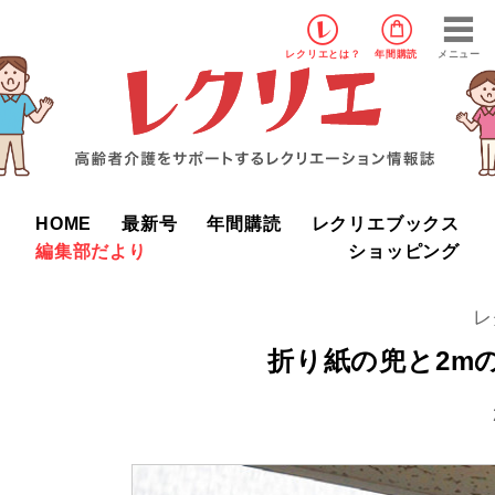
レクリエ
とは？
年間購読
メニュー
HOME
最新号
年間購読
レクリエブックス
編集部だより
ショッピング
レ
折り紙の兜と2m