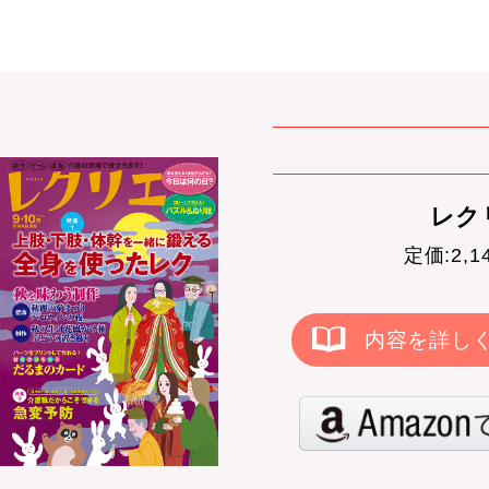
レクリ
定価:2,
内容を詳し