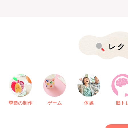
レク
季節の制作
ゲーム
体操
脳ト