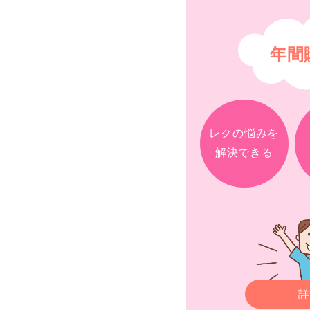
年間
レクの悩みを
解決できる
詳