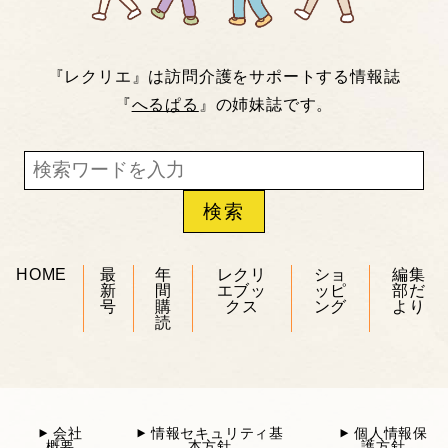
『レクリエ』は訪問介護をサポートする情報誌
『
へるぱる
』の姉妹誌です。
HOME
最
年
レクリ
ショ
編集
新
間
エブッ
ッピ
部だ
号
購
クス
ング
より
読
会社
情報セキュリティ基
個人情報保
概要
本方針
護方針