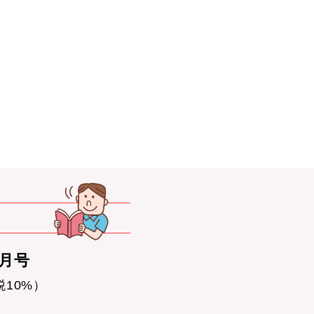
0月号
税10%）