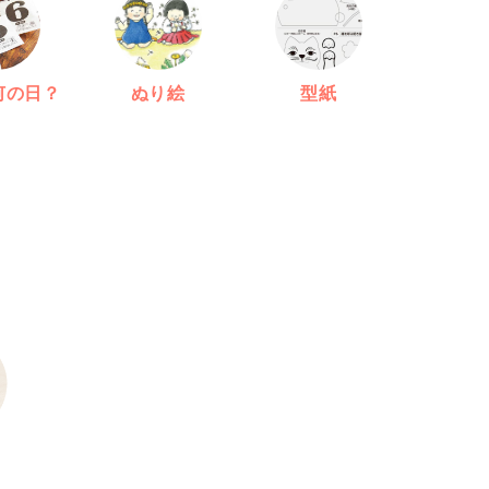
何の日？
ぬり絵
型紙