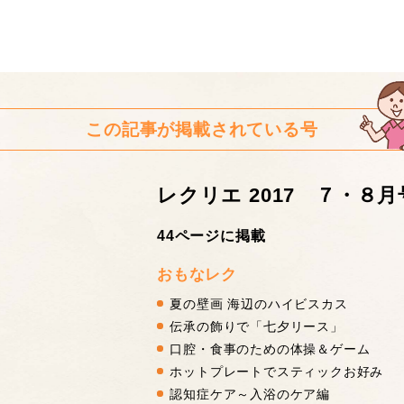
この記事が掲載されている号
レクリエ 2017 ７・８月
44ページに掲載
おもなレク
夏の壁画 海辺のハイビスカス
伝承の飾りで「七夕リース」
口腔・食事のための体操＆ゲーム
ホットプレートでスティックお好み
認知症ケア～入浴のケア編