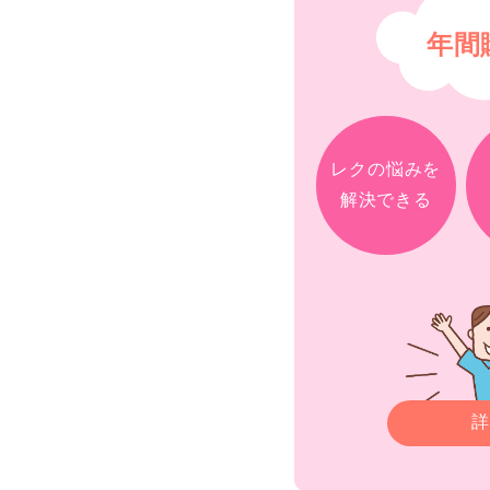
年間
レクの悩みを
解決できる
詳