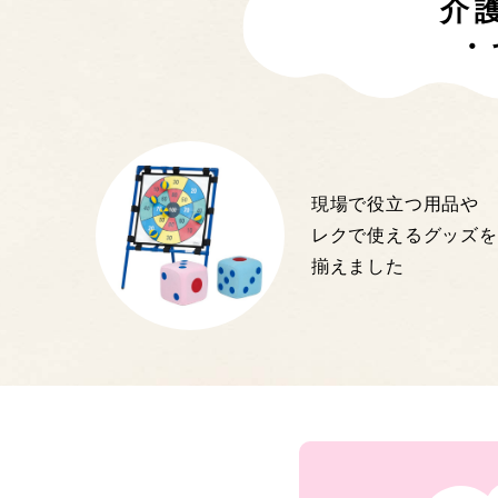
介
・
現場で役立つ用品や
レクで使えるグッズを
揃えました