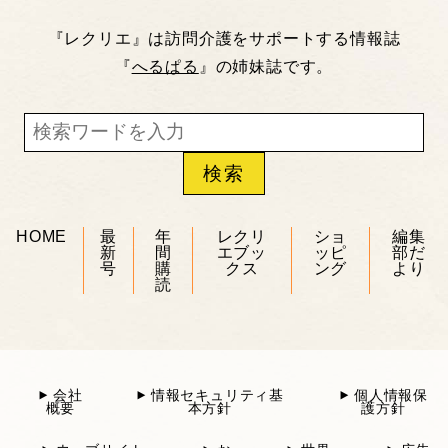
『レクリエ』は訪問介護をサポートする情報誌
『
へるぱる
』の姉妹誌です。
HOME
最
年
レクリ
ショ
編集
新
間
エブッ
ッピ
部だ
号
購
クス
ング
より
読
会社
情報セキュリティ基
個人情報保
概要
本方針
護方針