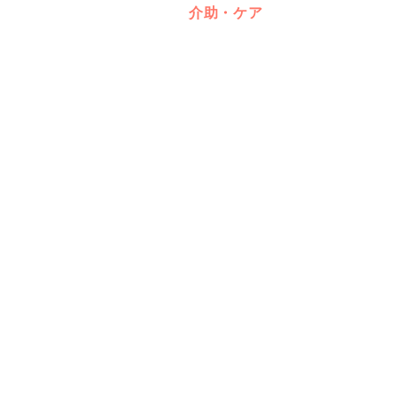
介助・ケア