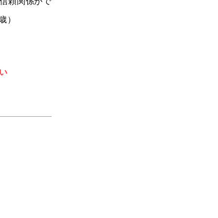
信頼関係がで
歳）
い