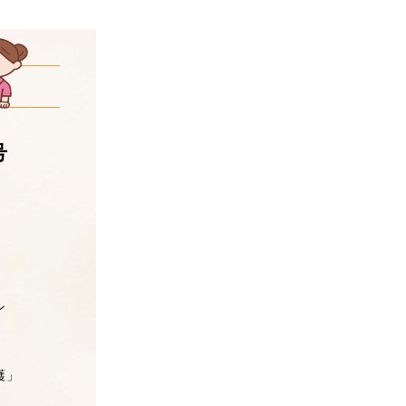
号
」
ン
護」