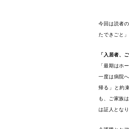
今回は読者
たできごと
「入居者、
「最期はホ
一度は病院
帰る」と約
も、ご家族
は証人とな