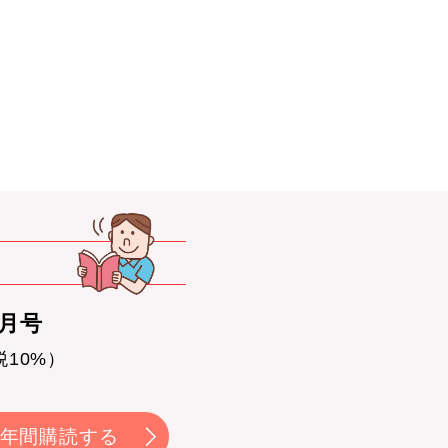
0月号
税10%）
年間購読する